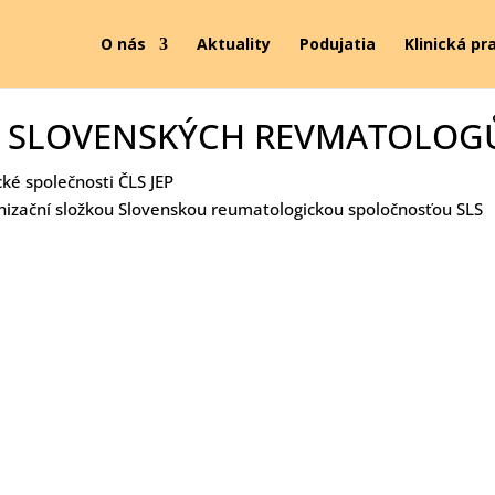
O nás
Aktuality
Podujatia
Klinická pr
 A SLOVENSKÝCH REVMATOLOG
cké společnosti ČLS JEP
anizační složkou Slovenskou reumatologickou spoločnosťou SLS