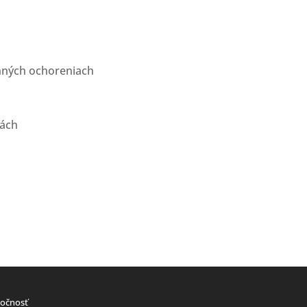
inných ochoreniach
rách
ločnosť