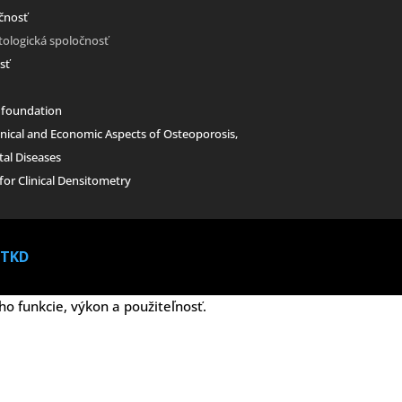
čnosť
tologická spoločn
osť
sť
s foundation
inical and Economic Aspects of Osteoporosis,
tal Diseases
for Clinical Densitometry
TKD
 funkcie, výkon a použiteľnosť.