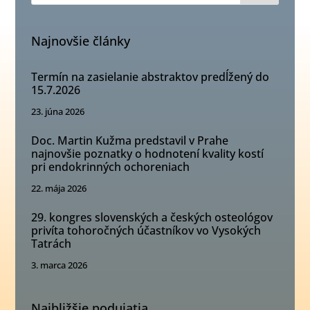
Najnovšie články
Termín na zasielanie abstraktov predĺžený do
15.7.2026
23. júna 2026
Doc. Martin Kužma predstavil v Prahe
najnovšie poznatky o hodnotení kvality kostí
pri endokrinných ochoreniach
22. mája 2026
29. kongres slovenských a českých osteológov
privíta tohoročných účastníkov vo Vysokých
Tatrách
3. marca 2026
Najbližšie podujatia